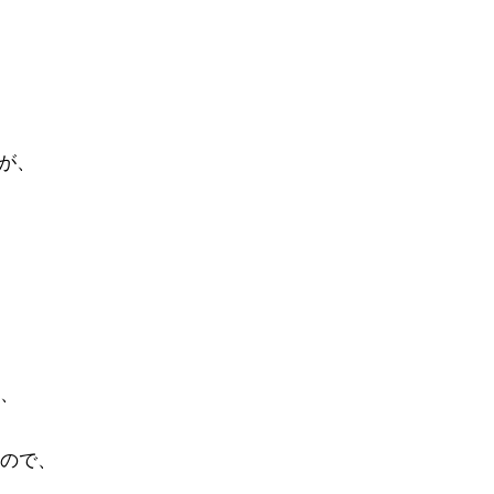
が、
、
ので、