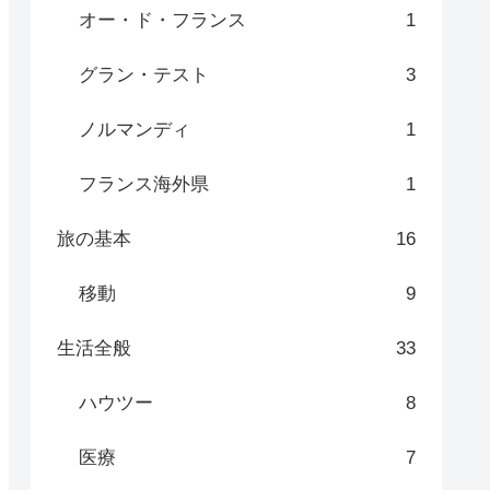
オー・ド・フランス
1
グラン・テスト
3
ノルマンディ
1
フランス海外県
1
旅の基本
16
移動
9
生活全般
33
ハウツー
8
医療
7