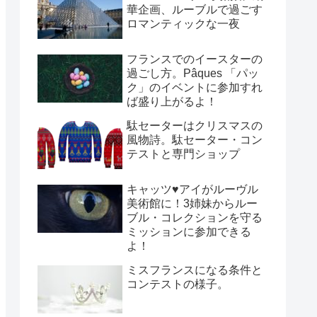
華企画、ルーブルで過ごす
ロマンティックな一夜
フランスでのイースターの
過ごし方。Pâques 「パッ
ク」のイベントに参加すれ
ば盛り上がるよ！
駄セーターはクリスマスの
風物詩。駄セーター・コン
テストと専門ショップ
キャッツ♥アイがルーヴル
美術館に！3姉妹からルー
ブル・コレクションを守る
ミッションに参加できる
よ！
ミスフランスになる条件と
コンテストの様子。