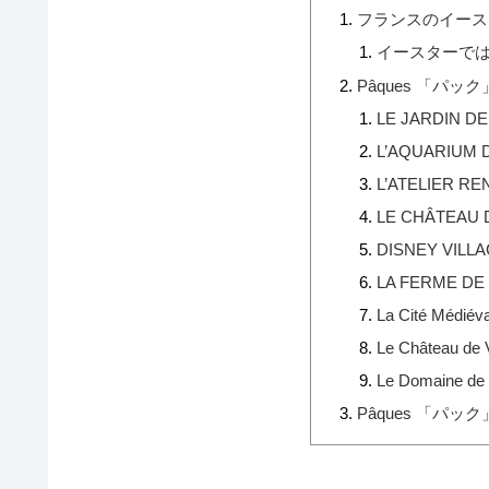
フランスのイース
イースターで
Pâques 「パ
LE JARDIN D
L’AQUARIUM 
L’ATELIER RE
LE CHÂTEAU 
DISNEY VILL
LA FERME DE
La Cité Médiéva
Le Château de 
Le Domaine de 
Pâques 「パ