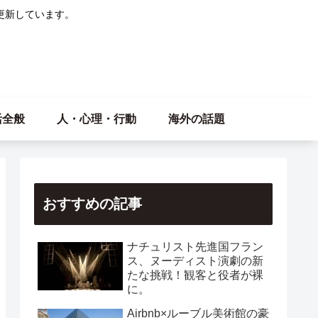
更新しています。
活全般
人・心理・行動
海外の話題
おすすめの記事
ナチュリスト先進国フラン
ス、ヌーディスト演劇の新
たな挑戦！観客と役者が裸
に。
Airbnb×ルーブル美術館の豪