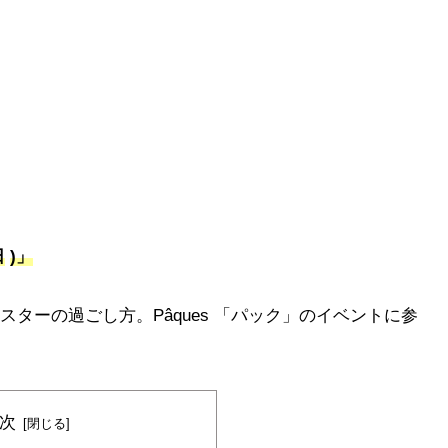
日
)」
ターの過ごし方。Pâques 「パック」のイベントに参
次