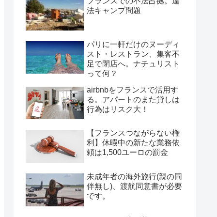
フランスでの不法占拠。違
法キャンプ問題
パリに一軒だけのヌーディ
スト・レストラン、集客不
足で閉店へ。ナチュリスト
って何？
airbnbをフランスで活用す
る。アパートのまた貸しは
行為はリスク大！
【フランスつながらない権
利】休暇中の新たな業務依
頼は1,500ユーロの罰金
未成年者の海外旅行(親の同
伴無し)、渡航同意書が必要
です。