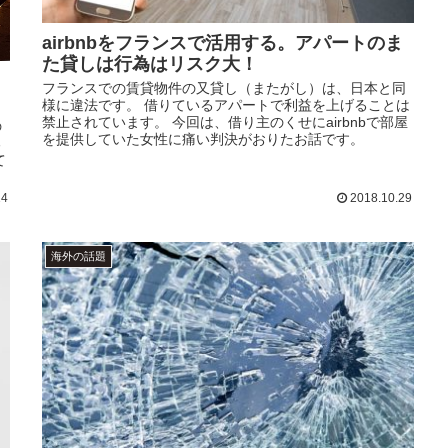
airbnbをフランスで活用する。アパートのま
た貸しは行為はリスク大！
フランスでの賃貸物件の又貸し（またがし）は、日本と同
様に違法です。 借りているアパートで利益を上げることは
禁止されています。 今回は、借り主のくせにairbnbで部屋
の
を提供していた女性に痛い判決がおりたお話です。
る
て
14
2018.10.29
海外の話題