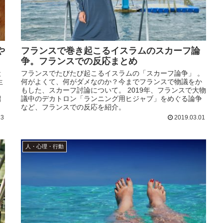
や
フランスで巻き起こるイスラムのスカーフ論
争。フランスでの反応まとめ
犬
フランスでたびたび起こるイスラムの「スカーフ論争」 。
生
何がよくて、何がダメなのか？今までフランスで物議をか
と
もした、スカーフ討論について。 2019年、フランスで大物
紹
議中のデカトロン「ランニング用ヒジャブ」をめぐる論争
など、フランスでの反応を紹介。
13
2019.03.01
人・心理・行動