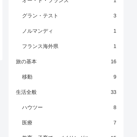
オー・ド・フランス
1
グラン・テスト
3
ノルマンディ
1
フランス海外県
1
旅の基本
16
移動
9
生活全般
33
ハウツー
8
医療
7