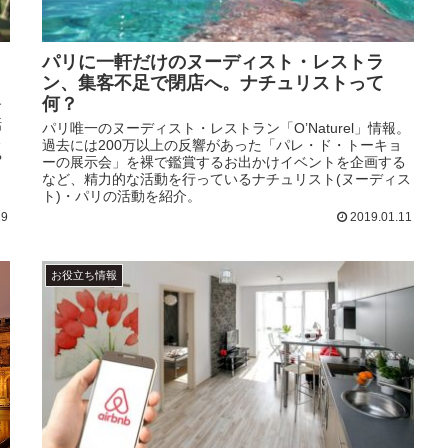
パリに一軒だけのヌーディスト・レストラ
ン、集客不足で閉店へ。ナチュリストって
何？
す
話
パリ唯一のヌーディスト・レストラン「O’Naturel」情報。
る
過去には200万以上の反響があった「パレ・ド・トーキョ
や
ーの展示会」を裸で鑑賞するお出かけイベントを企画する
など、精力的な活動を行っているナチュリスト(ヌーディス
ト)・パリの活動を紹介。
19
2019.01.11
お役立ち情報