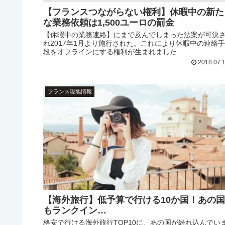
【フランスつながらない権利】休暇中の新た
な業務依頼は1,500ユーロの罰金
【休暇中の業務連絡】にまで及んでしまった法案が可決
れ2017年1月より施行された。これにより休暇中の連絡手
段をオフラインにする権利が生まれました
2018.07.
フランス現地情報
【海外旅行】低予算で行ける10か国！あの国
もランクイン…
格安で行ける海外旅行TOP10に、あの国が紛れ込んでい