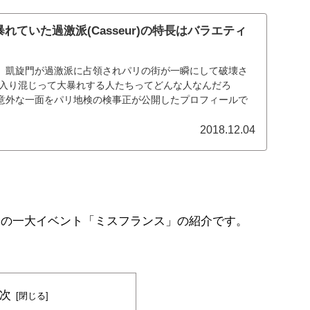
れていた過激派(Casseur)の特長はバラエティ
土）、凱旋門が過激派に占領されパリの街が一瞬にして破壊さ
に入り混じって大暴れする人たちってどんな人なんだろ
意外な一面をパリ地検の検事正が公開したプロフィールで
2018.12.04
月の一大イベント「ミスフランス」の紹介です。
次