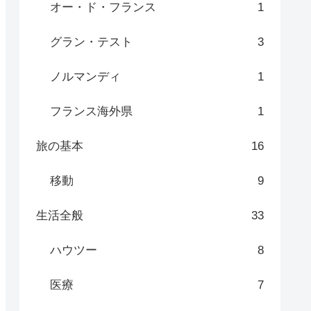
オー・ド・フランス
1
グラン・テスト
3
ノルマンディ
1
フランス海外県
1
旅の基本
16
移動
9
生活全般
33
ハウツー
8
医療
7