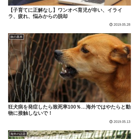
【子育てに正解なし】ワンオペ育児が辛い、イライ
ラ、疲れ、悩みからの脱却
2019.05.28
旅の基本
狂犬病を発症したら致死率100％…海外ではやたらと動
物に接触しないで！
2019.05.13
海外の話題