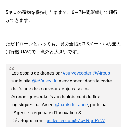
5キロの荷物を保持したままで、6～7時間継続して飛行
ができます。
ただドローンといっても、翼の全幅が3.3メートルの無人
飛行機(UAV)で、意外と大きいです。
Les essais de drones par
#surveycopter
@Airbus
sur le site
@eValley_fr
interviennent dans le cadre
de l’étude des nouveaux enjeux socio-
économiques relatifs au déploiement de flux
logistiques par Air en
@hautsdefrance
, porté par
l’Agence Régionale d’Innovation &
Développement.
pic.twitter.com/9ZwsRpuPnW