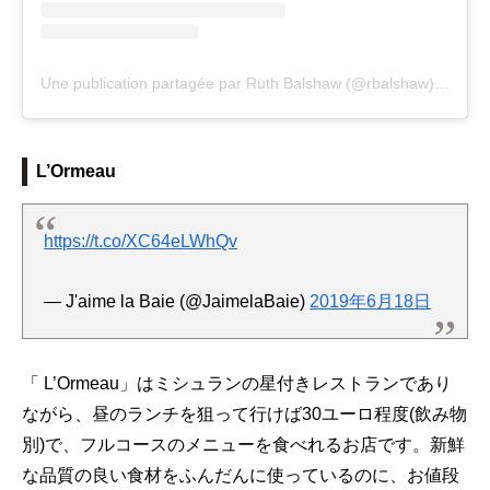
Une publication partagée par Ruth Balshaw (@rbalshaw)
le
12 F
L’Ormeau
https://t.co/XC64eLWhQv
— J'aime la Baie (@JaimelaBaie)
2019年6月18日
「 L’Ormeau」はミシュランの星付きレストランであり
ながら、昼のランチを狙って行けば30ユーロ程度(飲み物
別)で、フルコースのメニューを食べれるお店です。新鮮
な品質の良い食材をふんだんに使っているのに、お値段