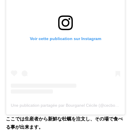
Voir cette publication sur Instagram
Une publication partagée par Bourganel Cécile (@cecbourguy)
l
ここでは生産者から新鮮な牡蠣を注文し、その場で食べ
る事が出来ます。