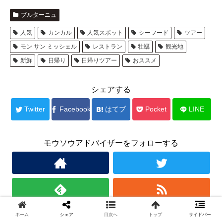
ブルターニュ
人気
カンカル
人気スポット
シーフード
ツアー
モン サン ミッシェル
レストラン
牡蠣
観光地
新鮮
日帰り
日帰りツアー
おススメ
シェアする
Twitter
Facebook
はてブ
Pocket
LINE
モウソウアドバイザーをフォローする
ホーム
シェア
目次へ
トップ
サイドバー