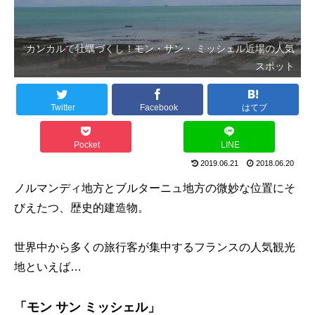
カンカルで牡蠣づくし！モン・サン・ ミッシェル近場の人気
スポット
Twitter
Facebook
はてブ
Pocket
LINE
2019.06.21
2018.06.20
ノルマンディ地方とブルターニュ地方の微妙な位置にそ
びえたつ、歴史的建造物。
世界中から多くの旅行客が集中するフランスの人気観光
地といえば…
「モン サン ミッシェル」