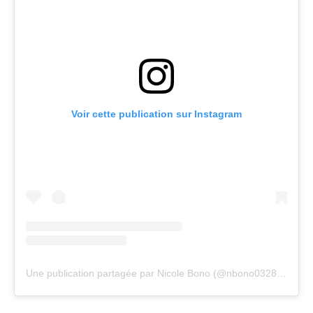
Voir cette publication sur Instagram
Une publication partagée par Nicole Bono (@nbono0328)
le
29 J