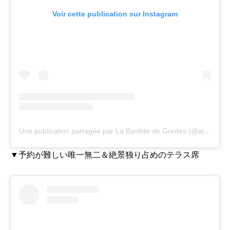
Voir cette publication sur Instagram
Une publication partagée par La Bastide de Gordes (@airellesgordes)
▼予約が難しい唯一無二＆絶景独り占めのテラス席