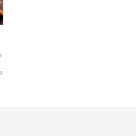
さ
手
テ
12