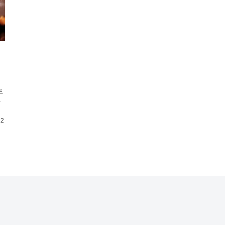
さ
手
テ
12